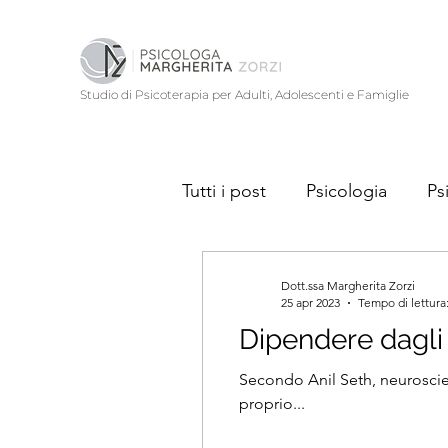
Studio di Psicoterapia per Adulti, Adolescenti e Famiglie
Tutti i post
Psicologia
Ps
Cultura e Società
Identi
Dott.ssa Margherita Zorzi
25 apr 2023
Tempo di lettura
Dipendere dagli al
Secondo Anil Seth, neuroscienz
proprio...