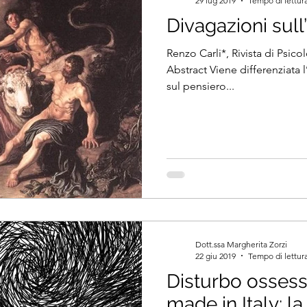
29 lug 2019
Tempo di lettura
Divagazioni sull’
Renzo Carli*, Rivista di Psico
Abstract Viene differenziata 
sul pensiero...
Dott.ssa Margherita Zorzi
22 giu 2019
Tempo di lettura
Disturbo osses
made in Italy: la