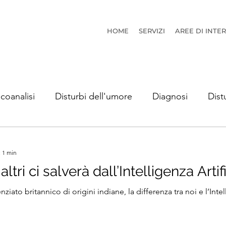
HOME
SERVIZI
AREE DI INTE
icoanalisi
Disturbi dell'umore
Diagnosi
Dist
tà
Neuroscienze
: 1 min
tri ci salverà dall’Intelligenza Artif
iato britannico di origini indiane, la differenza tra noi e l’Intel