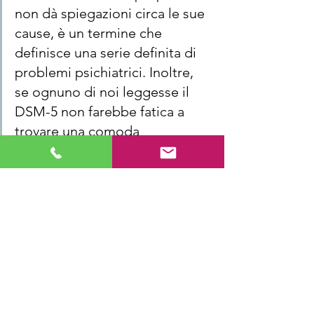
non dà spiegazioni circa le sue 
cause, è un termine che 
definisce una serie definita di 
problemi psichiatrici. Inoltre, 
se ognuno di noi leggesse il 
DSM-5 non farebbe fatica a 
trovare una comoda 
collocazione. Ma alcuni 
comportamenti fanno parte di 
noi: possiamo essere allegri, 
arrabbiati, timidi o tristi per un 
lutto. È quando la sofferenza 
diventa tale da sovvertire la 
normale qualità della vita che è 
necessario attenzionare il 
problema. Ho il sospetto, ma è 