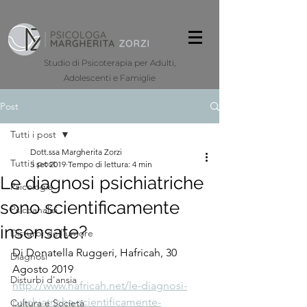
Studio di Psicoterapia per Adulti,
Adolescenti e Famiglie
Post
Tutti i post
Dott.ssa Margherita Zorzi
Tutti i post
5 set 2019
Tempo di lettura: 4 min
Le diagnosi psichiatriche
Psicologia
sono scientificamente
Psicoanalisi
insensate?
Disturbi dell'umore
Di Donatella Ruggeri, Hafricah, 30 
Diagnosi
Agosto 2019
Disturbi d'ansia
http://www.hafricah.net/le-diagnosi-
psichiatriche-scientificamente-
Cultura e Società