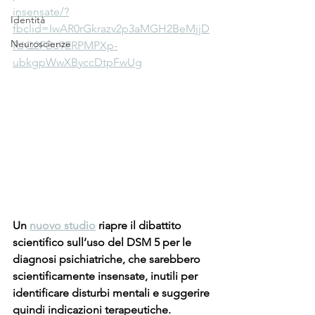
insensate/?
Identità
fbclid=IwAR0rGkrazv2p3aMGH2BeMjjD
Neuroscienze
RJQ2FBu9ERPMPXp-
ubkgpWwXByccDtpFwUg
Un 
nuovo studio
 riapre il dibattito 
scientifico sull’uso del DSM 5 per le 
diagnosi psichiatriche, che sarebbero 
scientificamente insensate, inutili per 
identificare disturbi mentali e suggerire 
quindi indicazioni terapeutiche.